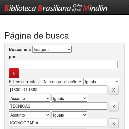
Skip
navigation
Página de busca
Buscar em:
por
Filtros correntes: