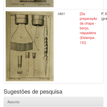
1801
[Da
P. S
preparação
(gra
da chapa -
berço,
raspadeira
(Estampa
12)]
Sugestões de pesquisa
Assunto