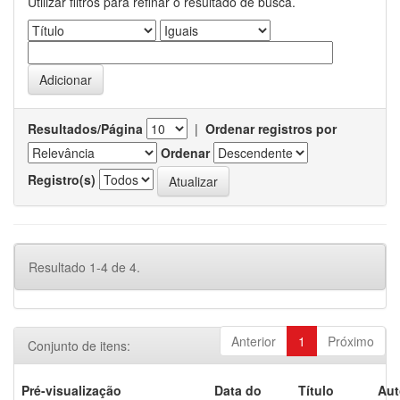
Utilizar filtros para refinar o resultado de busca.
Resultados/Página
|
Ordenar registros por
Ordenar
Registro(s)
Resultado 1-4 de 4.
Anterior
1
Próximo
Conjunto de itens:
Pré-visualização
Data do
Título
Aut