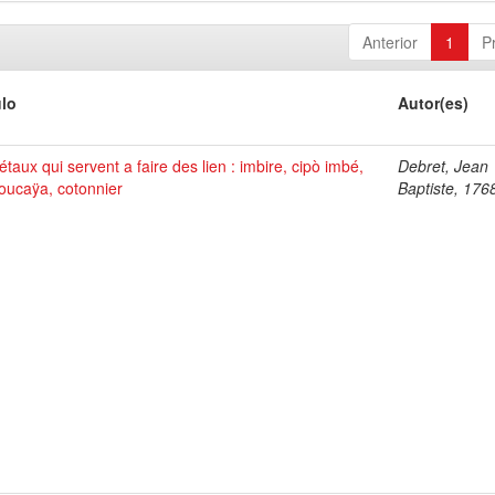
Anterior
1
P
ulo
Autor(es)
taux qui servent a faire des lien : imbire, cipò imbé,
Debret, Jean
oucaÿa, cotonnier
Baptiste, 176