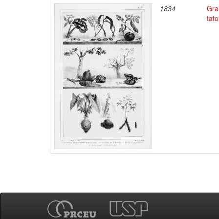
1834
Gra
tato