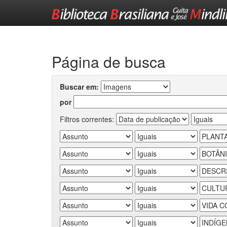
Skip
navigation
Página de busca
Buscar em:
por
Filtros correntes: