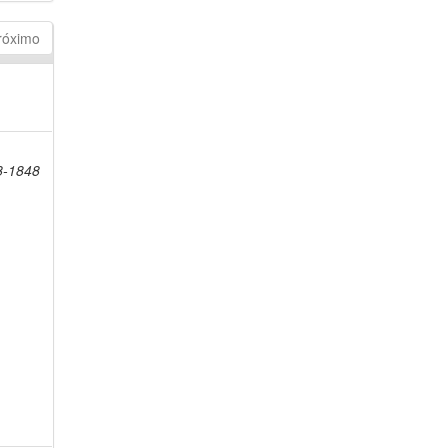
róximo
8-1848