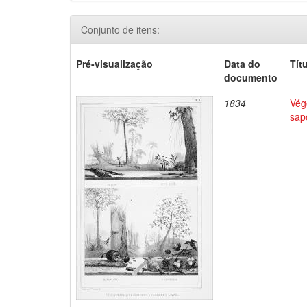
Conjunto de itens:
Pré-visualização
Data do
Tít
documento
1834
Végé
sap