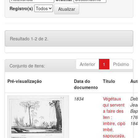
Registro(s)
Resultado 1-2 de 2.
Anterior
1
Próximo
Conjunto de itens:
Pré-visualização
Data do
Título
Aut
documento
1834
Végétaux
Deb
qui servent
Jea
a faire des
Bapt
lien :
176
imbire, cipò
184
imbé,
sapoucaÿa,