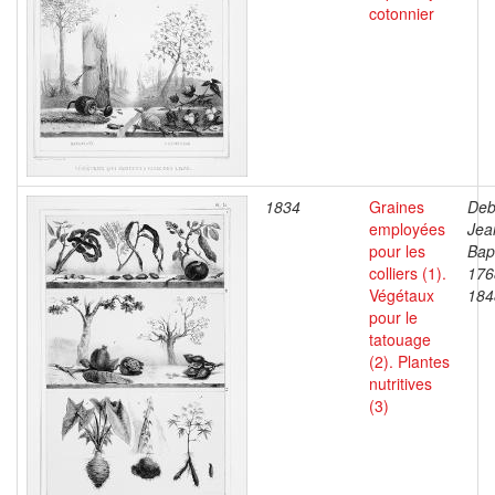
cotonnier
1834
Graines
Deb
employées
Jea
pour les
Bapt
colliers (1).
176
Végétaux
184
pour le
tatouage
(2). Plantes
nutritives
(3)