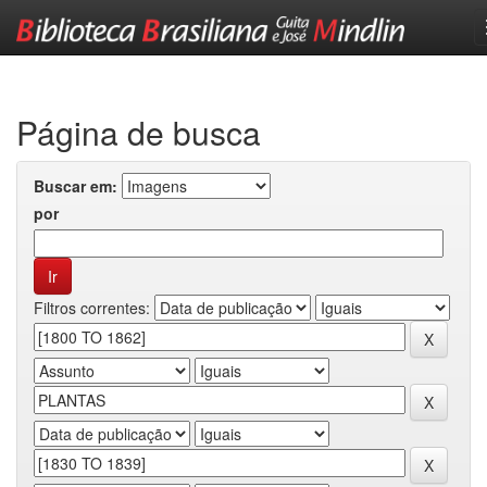
Skip
navigation
Página de busca
Buscar em:
por
Filtros correntes: