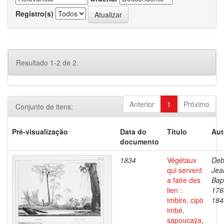
Registro(s)
Resultado 1-2 de 2.
Anterior
1
Próximo
Conjunto de itens:
Pré-visualização
Data do
Título
Aut
documento
1834
Végétaux
Deb
qui servent
Jea
a faire des
Bapt
lien :
176
imbire, cipò
184
imbé,
sapoucaÿa,