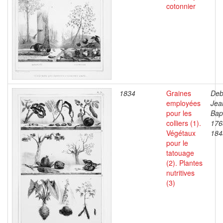
cotonnier
1834
Graines
Deb
employées
Jea
pour les
Bapt
colliers (1).
176
Végétaux
184
pour le
tatouage
(2). Plantes
nutritives
(3)