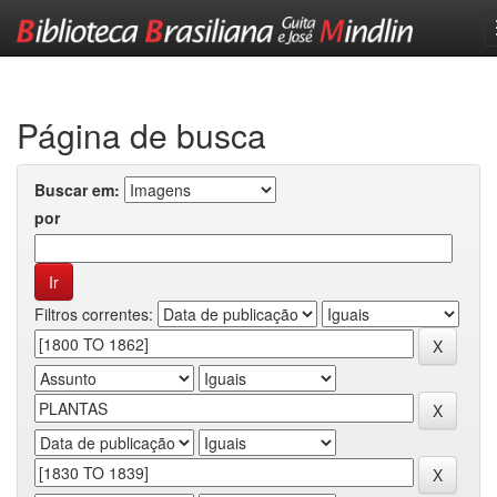
Skip
navigation
Página de busca
Buscar em:
por
Filtros correntes: