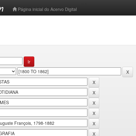
-->
Página inicial do Acervo Digital