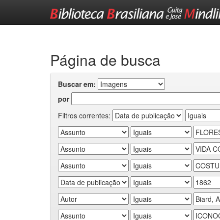
Skip
navigation
Página de busca
Buscar em:
por
Filtros correntes: