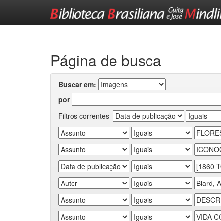
Skip
navigation
Página de busca
Buscar em:
por
Filtros correntes: