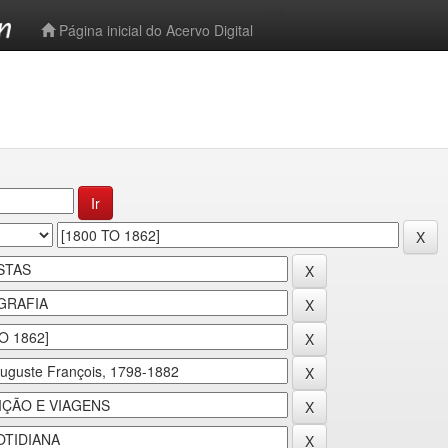
-->
Página inicial do Acervo Digital