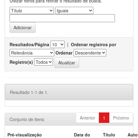
Utilizar filtros para refinar o resultado de busca.
Resultados/Página
|
Ordenar registros por
Ordenar
Registro(s)
Resultado 1-1 de 1.
Anterior
1
Próximo
Conjunto de itens:
Pré-visualização
Data do
Título
Auto