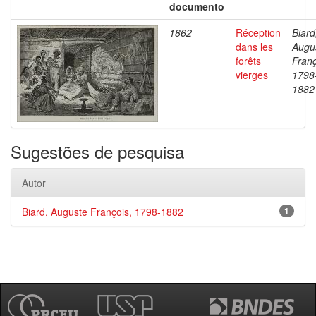
documento
1862
Réception
Biard
dans les
Augu
forêts
Franç
vierges
1798
1882
Sugestões de pesquisa
Autor
Biard, Auguste François, 1798-1882
1