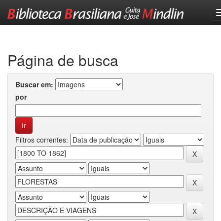
Skip
navigation
Página de busca
Buscar em:
por
Filtros correntes: