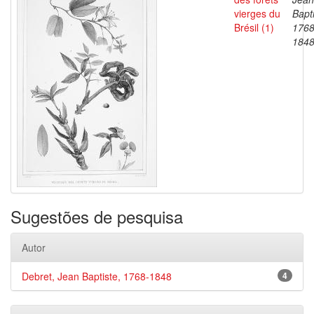
vierges du
Bapti
Brésil (1)
1768
184
Sugestões de pesquisa
Autor
Debret, Jean Baptiste, 1768-1848
4