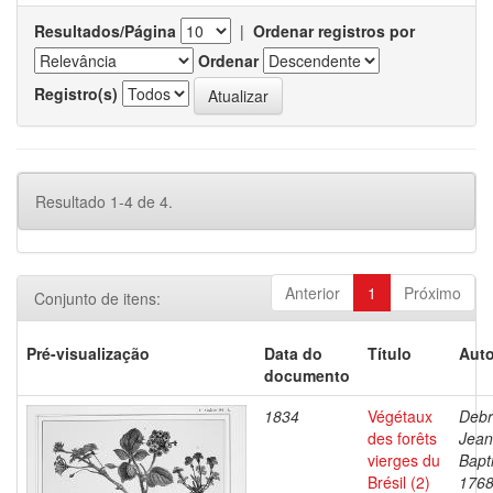
Resultados/Página
|
Ordenar registros por
Ordenar
Registro(s)
Resultado 1-4 de 4.
Anterior
1
Próximo
Conjunto de itens:
Pré-visualização
Data do
Título
Auto
documento
1834
Végétaux
Debr
des forêts
Jean
vierges du
Bapti
Brésil (2)
1768