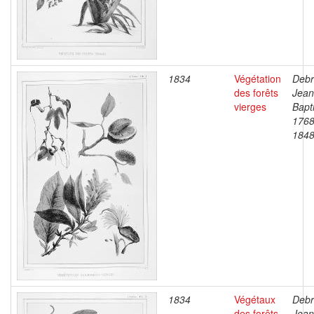
1834
Végétation
Debr
des forêts
Jean
vierges
Bapti
1768
184
1834
Végétaux
Debr
des forêts
Jean