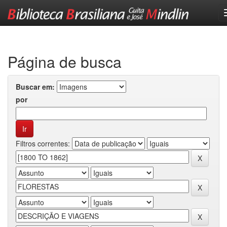
Skip
navigation
Página de busca
Buscar em:
por
Filtros correntes: