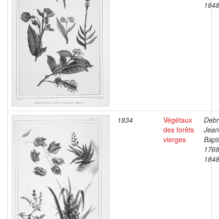
184
1834
Végétaux
Debr
des forêts
Jean
vierges
Bapti
1768
184