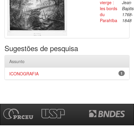
vierge :
Jean
les bords
Baptis
du
1768-
Parahïba
1848
Sugestões de pesquisa
Assunto
ICONOGRAFIA
1