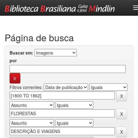
Skip
navigation
Página de busca
Buscar em:
por
Filtros correntes: