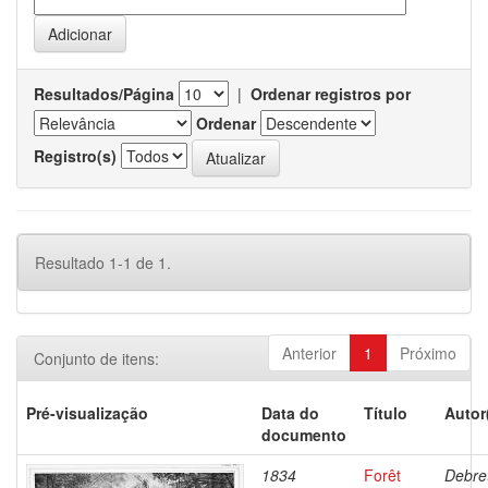
Resultados/Página
|
Ordenar registros por
Ordenar
Registro(s)
Resultado 1-1 de 1.
Anterior
1
Próximo
Conjunto de itens:
Pré-visualização
Data do
Título
Autor
documento
1834
Forêt
Debre