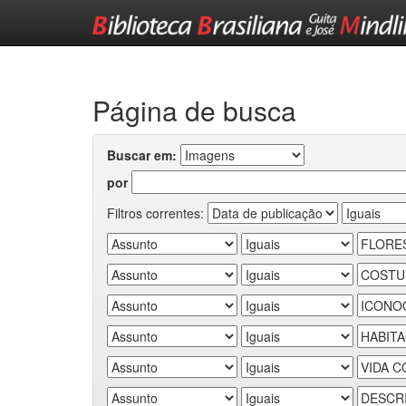
Skip
navigation
Página de busca
Buscar em:
por
Filtros correntes: