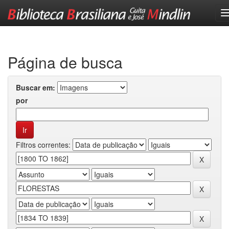
Skip
navigation
Página de busca
Buscar em:
por
Filtros correntes: