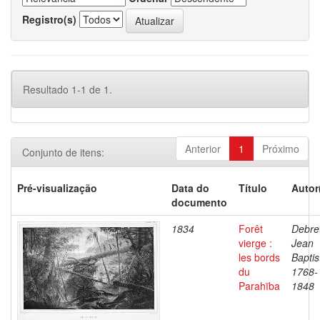
Registro(s)
Resultado 1-1 de 1.
Anterior
1
Próximo
Conjunto de itens:
Pré-visualização
Data do
Título
Autor
documento
1834
Forêt
Debre
vierge :
Jean
les bords
Baptis
du
1768-
Parahïba
1848