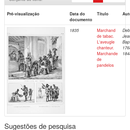
Pré-visualização
Data do
Título
Aut
documento
1835
Marchand
Deb
de tabac.
Jea
L'aveugle
Bapt
chanteur.
176
Marchande
184
de
pandelos
Sugestões de pesquisa