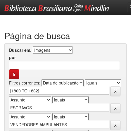
Skip
navigation
Página de busca
Buscar em:
por
Filtros correntes: