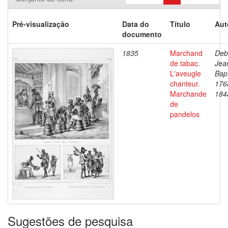
Pré-visualização
Data do
Título
Aut
documento
1835
Marchand
Deb
de tabac.
Jea
L'aveugle
Bapt
chanteur.
176
Marchande
184
de
pandelos
Sugestões de pesquisa