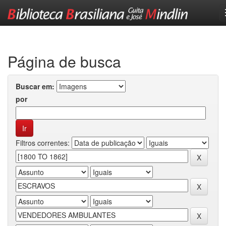
Skip
navigation
Página de busca
Buscar em:
por
Filtros correntes: