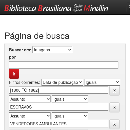
Skip
navigation
Página de busca
Buscar em:
por
Filtros correntes: