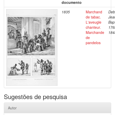
documento
1835
Marchand
Deb
de tabac.
Jea
L'aveugle
Bapt
chanteur.
176
Marchande
184
de
pandelos
Sugestões de pesquisa
Autor