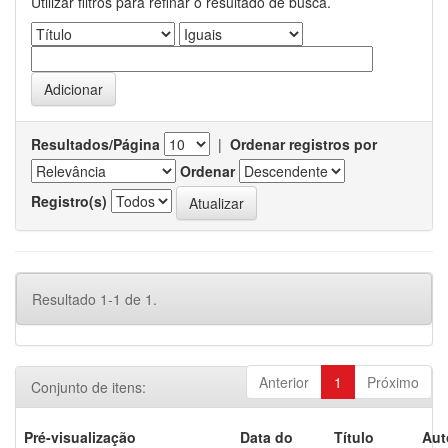
Utilizar filtros para refinar o resultado de busca.
Resultados/Página
|
Ordenar registros por
Ordenar
Registro(s)
Resultado 1-1 de 1.
Anterior
1
Próximo
Conjunto de itens:
Pré-visualização
Data do
Título
Aut