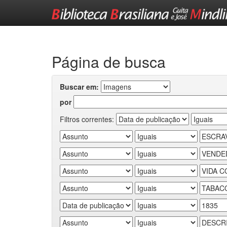
Skip
navigation
Página de busca
Buscar em:
por
Filtros correntes: