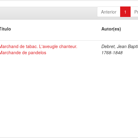
Anterior
1
P
Título
Autor(es)
Marchand de tabac. L'aveugle chanteur.
Debret, Jean Bapti
Marchande de pandelos
1768-1848