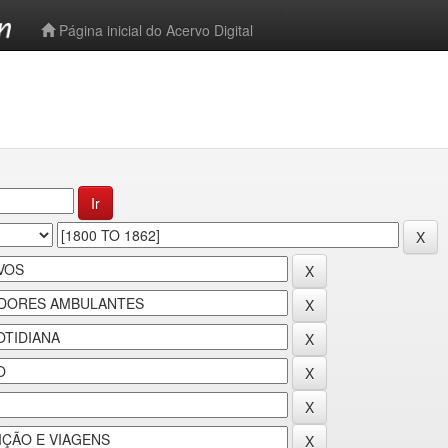
-->
Página inicial do Acervo Digital