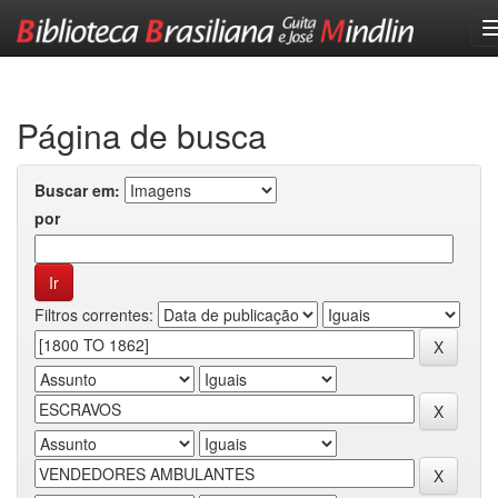
Skip
navigation
Página de busca
Buscar em:
por
Filtros correntes: