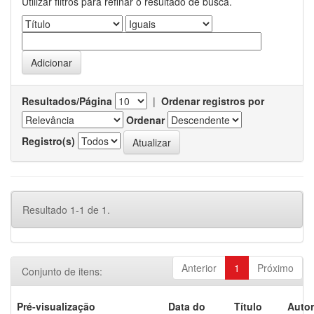
Utilizar filtros para refinar o resultado de busca.
Resultados/Página
|
Ordenar registros por
Ordenar
Registro(s)
Resultado 1-1 de 1.
Anterior
1
Próximo
Conjunto de itens:
Pré-visualização
Data do
Título
Autor