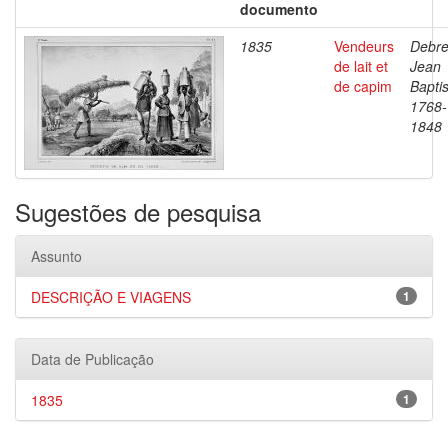
documento
1835
Vendeurs
Debre
de lait et
Jean
de capim
Baptis
1768-
1848
Sugestões de pesquisa
Assunto
DESCRIÇÃO E VIAGENS
1
Data de Publicação
1835
1