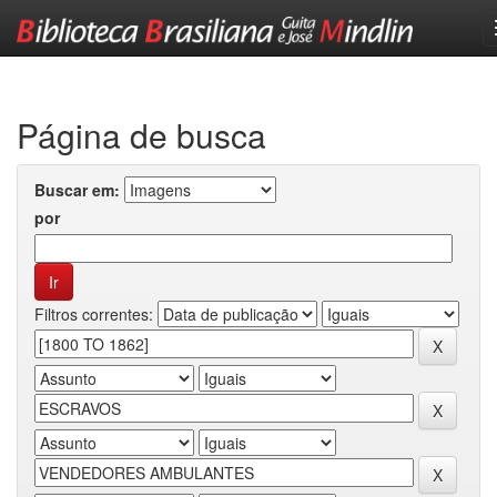
Skip
navigation
Página de busca
Buscar em:
por
Filtros correntes: