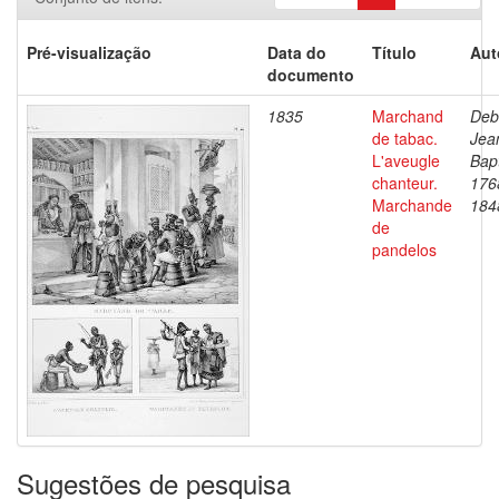
Pré-visualização
Data do
Título
Aut
documento
1835
Marchand
Deb
de tabac.
Jea
L'aveugle
Bapt
chanteur.
176
Marchande
184
de
pandelos
Sugestões de pesquisa