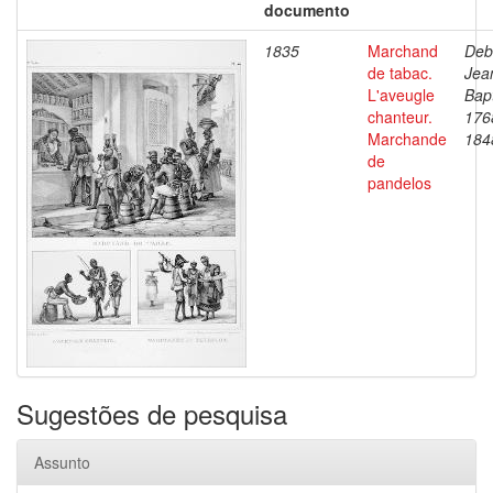
documento
1835
Marchand
Deb
de tabac.
Jea
L'aveugle
Bapt
chanteur.
176
Marchande
184
de
pandelos
Sugestões de pesquisa
Assunto