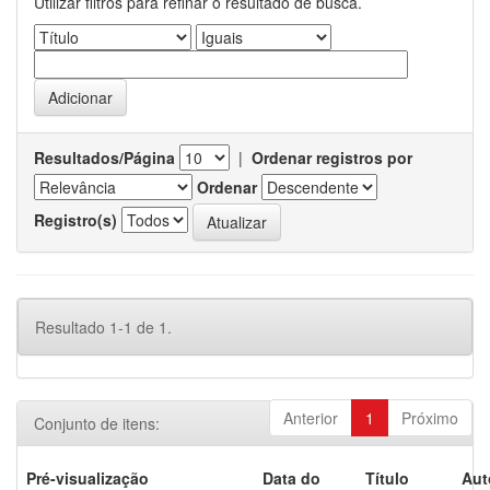
Utilizar filtros para refinar o resultado de busca.
Resultados/Página
|
Ordenar registros por
Ordenar
Registro(s)
Resultado 1-1 de 1.
Anterior
1
Próximo
Conjunto de itens:
Pré-visualização
Data do
Título
Aut