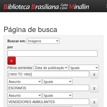
Skip
navigation
Página de busca
Buscar em:
por
Filtros correntes: