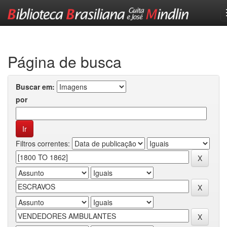
Skip
navigation
Página de busca
Buscar em:
por
Filtros correntes: