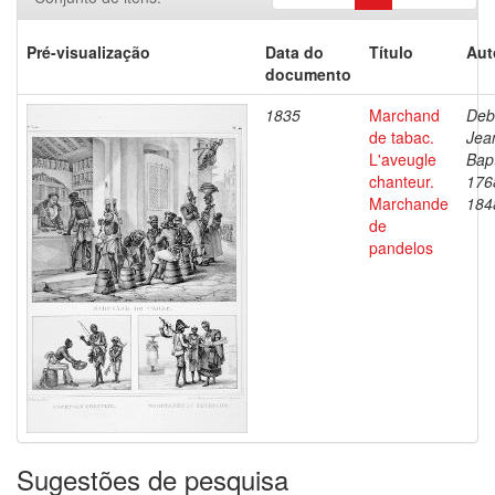
Pré-visualização
Data do
Título
Aut
documento
1835
Marchand
Deb
de tabac.
Jea
L'aveugle
Bapt
chanteur.
176
Marchande
184
de
pandelos
Sugestões de pesquisa