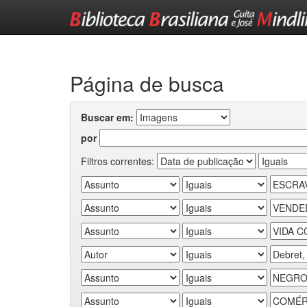
Skip
navigation
Página de busca
Buscar em:
por
Filtros correntes: