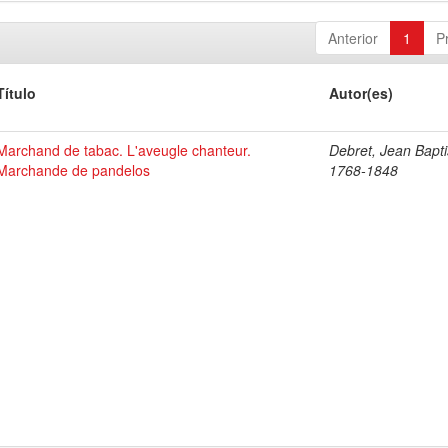
Anterior
1
P
Título
Autor(es)
Marchand de tabac. L'aveugle chanteur.
Debret, Jean Bapti
Marchande de pandelos
1768-1848