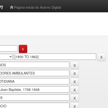
-->
Página inicial do Acervo Digital