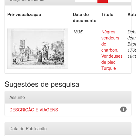
Pré-visualização
Data do
Título
Aut
documento
1835
Nègres,
Debr
vendeurs
Jea
de
Bapt
charbon.
176
Vendeuses
184
de pled
Turquie
Sugestões de pesquisa
Assunto
DESCRIÇÃO E VIAGENS
1
Data de Publicação