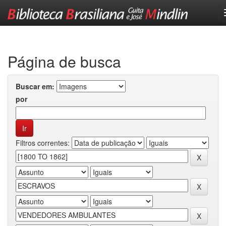
Skip
navigation
Página de busca
Buscar em:
por
Filtros correntes: