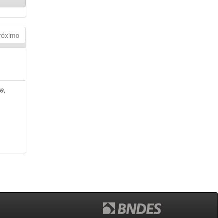
róximo
e,