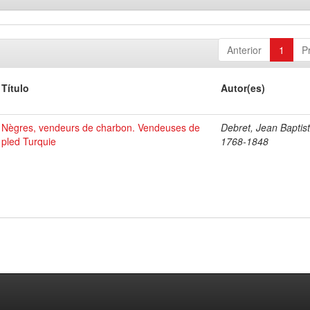
Anterior
1
P
Título
Autor(es)
Nègres, vendeurs de charbon. Vendeuses de
Debret, Jean Baptist
pled Turquie
1768-1848