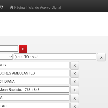
-->
Página inicial do Acervo Digital