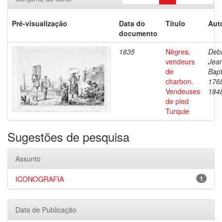
Pré-visualização
Data do
Título
Aut
documento
1835
Nègres,
Debr
vendeurs
Jea
de
Bapt
charbon.
176
Vendeuses
184
de pled
Turquie
Sugestões de pesquisa
Assunto
ICONOGRAFIA
1
Data de Publicação