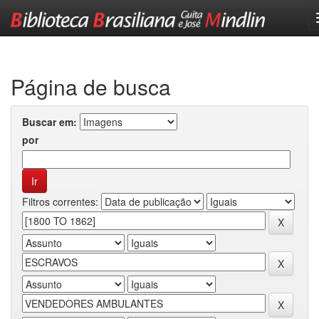
Skip
navigation
Página de busca
Buscar em:
por
Filtros correntes: