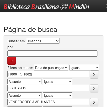
Skip
navigation
Página de busca
Buscar em:
por
Filtros correntes: