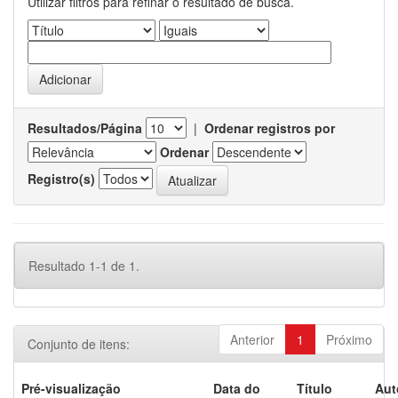
Utilizar filtros para refinar o resultado de busca.
Resultados/Página
|
Ordenar registros por
Ordenar
Registro(s)
Resultado 1-1 de 1.
Anterior
1
Próximo
Conjunto de itens:
Pré-visualização
Data do
Título
Aut