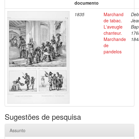
documento
1835
Marchand
Deb
de tabac.
Jea
L'aveugle
Bapt
chanteur.
176
Marchande
184
de
pandelos
Sugestões de pesquisa
Assunto