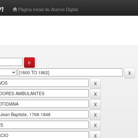
-->
Página inicial do Acervo Digital