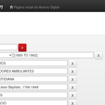
-->
Página inicial do Acervo Digital