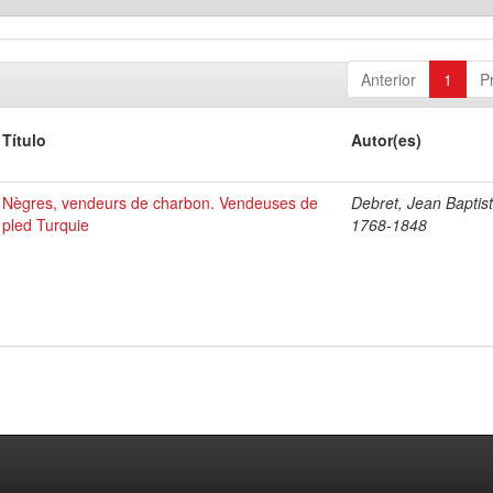
Anterior
1
P
Título
Autor(es)
Nègres, vendeurs de charbon. Vendeuses de
Debret, Jean Baptist
pled Turquie
1768-1848