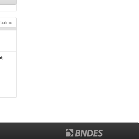
róximo
e,