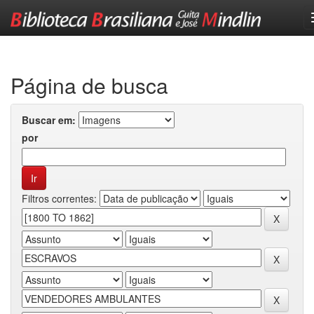
Skip
navigation
Página de busca
Buscar em:
por
Filtros correntes: