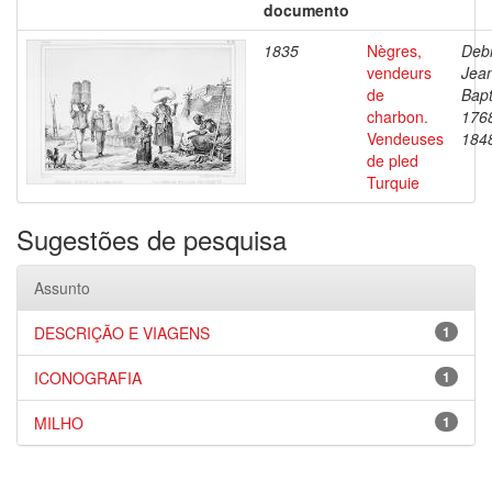
documento
1835
Nègres,
Debr
vendeurs
Jea
de
Bapt
charbon.
176
Vendeuses
184
de pled
Turquie
Sugestões de pesquisa
Assunto
DESCRIÇÃO E VIAGENS
1
ICONOGRAFIA
1
MILHO
1