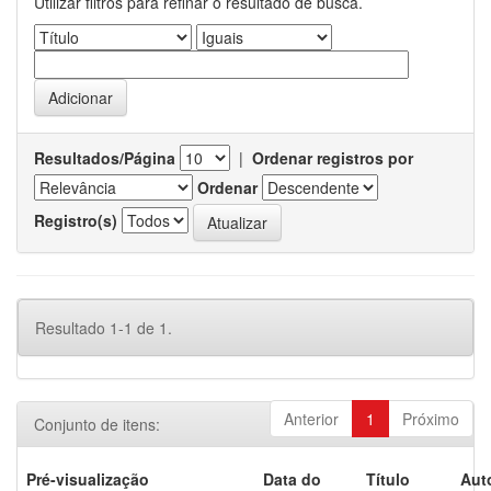
Utilizar filtros para refinar o resultado de busca.
Resultados/Página
|
Ordenar registros por
Ordenar
Registro(s)
Resultado 1-1 de 1.
Anterior
1
Próximo
Conjunto de itens:
Pré-visualização
Data do
Título
Aut