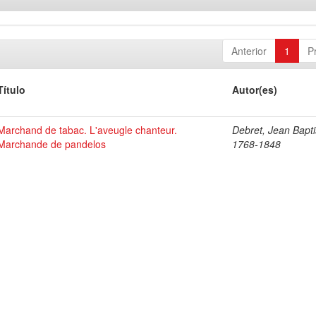
Anterior
1
P
Título
Autor(es)
Marchand de tabac. L'aveugle chanteur.
Debret, Jean Bapti
Marchande de pandelos
1768-1848