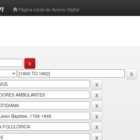
-->
Página inicial do Acervo Digital