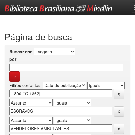
Skip
navigation
Página de busca
Buscar em:
por
Filtros correntes: