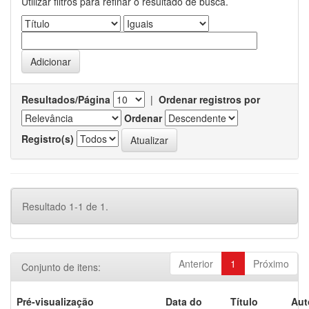
Utilizar filtros para refinar o resultado de busca.
Resultados/Página
|
Ordenar registros por
Ordenar
Registro(s)
Resultado 1-1 de 1.
Anterior
1
Próximo
Conjunto de itens:
Pré-visualização
Data do
Título
Aut