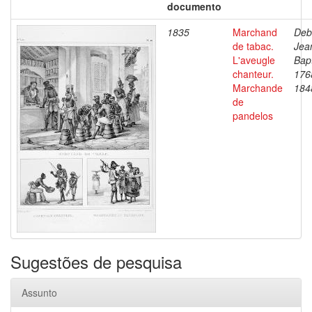
documento
1835
Marchand
Deb
de tabac.
Jea
L'aveugle
Bapt
chanteur.
176
Marchande
184
de
pandelos
Sugestões de pesquisa
Assunto