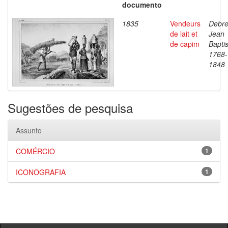
documento
1835
Vendeurs
Debre
de lait et
Jean
de capim
Baptis
1768-
1848
Sugestões de pesquisa
Assunto
COMÉRCIO
1
ICONOGRAFIA
1