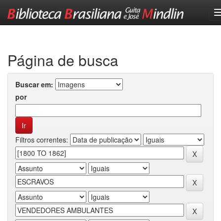
Skip
navigation
Página de busca
Buscar em:
por
Filtros correntes: