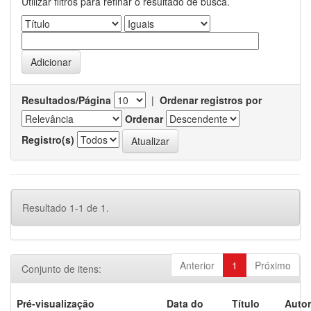
Utilizar filtros para refinar o resultado de busca.
Resultados/Página
|
Ordenar registros por
Ordenar
Registro(s)
Resultado 1-1 de 1.
Anterior
1
Próximo
Conjunto de itens:
Pré-visualização
Data do
Título
Autor