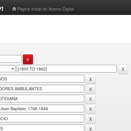
-->
Página inicial do Acervo Digital