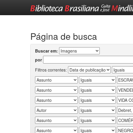
Skip
navigation
Página de busca
Buscar em:
por
Filtros correntes: