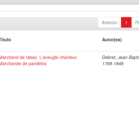
Anterior
1
P
Título
Autor(es)
Marchand de tabac. L'aveugle chanteur.
Debret, Jean Bapti
Marchande de pandelos
1768-1848