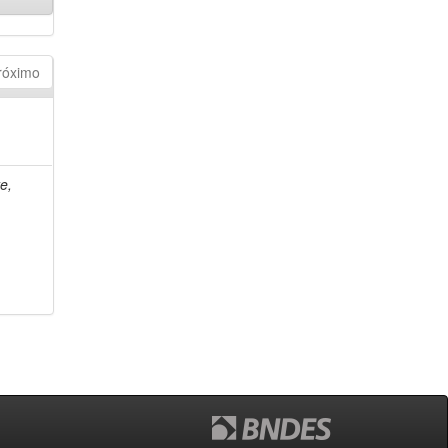
róximo
e,