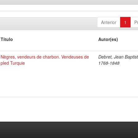
Anterior
1
P
Título
Autor(es)
Nègres, vendeurs de charbon. Vendeuses de
Debret, Jean Baptist
pled Turquie
1768-1848