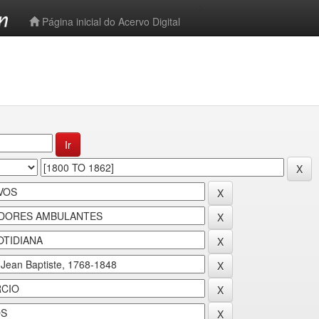
-->
Página inicial do Acervo Digital