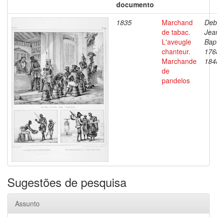
documento
1835
Marchand
Deb
de tabac.
Jea
L'aveugle
Bapt
chanteur.
176
Marchande
184
de
pandelos
Sugestões de pesquisa
Assunto