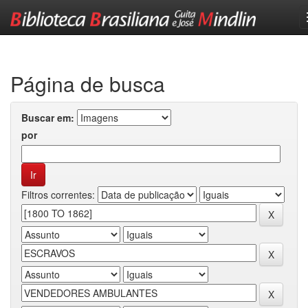
Skip
navigation
Página de busca
Buscar em:
por
Filtros correntes: