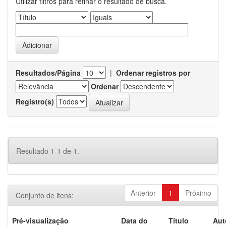
Utilizar filtros para refinar o resultado de busca.
Resultados/Página
|
Ordenar registros por
Ordenar
Registro(s)
Resultado 1-1 de 1.
Anterior
1
Próximo
Conjunto de itens:
Pré-visualização
Data do
Título
Aut