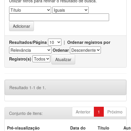
Utilizar filtros para refinar o resultado de busca.
Resultados/Página
|
Ordenar registros por
Ordenar
Registro(s)
Resultado 1-1 de 1.
Anterior
1
Próximo
Conjunto de itens:
Pré-visualização
Data do
Título
Aut