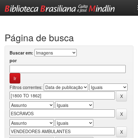
Skip
navigation
Página de busca
Buscar em:
por
Filtros correntes: