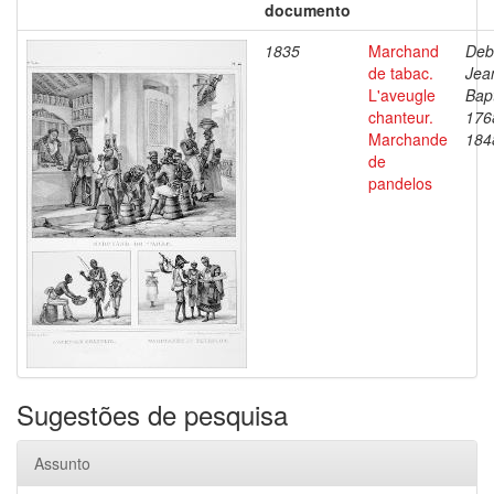
documento
1835
Marchand
Deb
de tabac.
Jea
L'aveugle
Bapt
chanteur.
176
Marchande
184
de
pandelos
Sugestões de pesquisa
Assunto