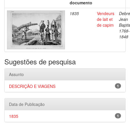
documento
1835
Vendeurs
Debre
de lait et
Jean
de capim
Baptis
1768-
1848
Sugestões de pesquisa
Assunto
DESCRIÇÃO E VIAGENS
1
Data de Publicação
1835
1