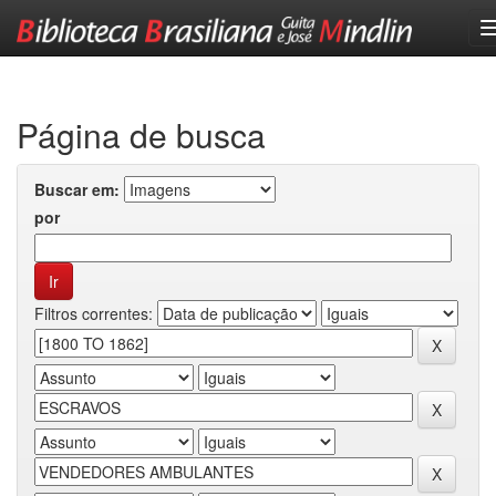
Skip
navigation
Página de busca
Buscar em:
por
Filtros correntes: