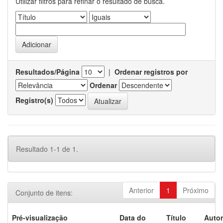
Utilizar filtros para refinar o resultado de busca.
Resultados/Página
|
Ordenar registros por
Ordenar
Registro(s)
Resultado 1-1 de 1.
Anterior
1
Próximo
Conjunto de itens:
Pré-visualização
Data do
Título
Autor