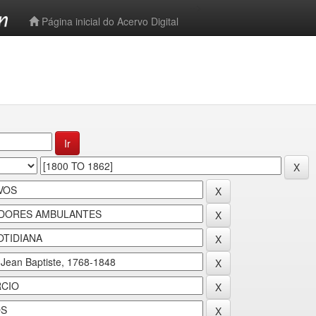
-->
Página inicial do Acervo Digital