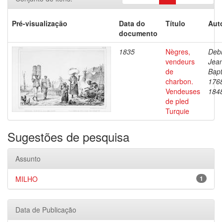
Pré-visualização
Data do
Título
Aut
documento
1835
Nègres,
Debr
vendeurs
Jea
de
Bapt
charbon.
176
Vendeuses
184
de pled
Turquie
Sugestões de pesquisa
Assunto
MILHO
1
Data de Publicação