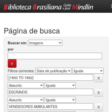
Skip
navigation
Página de busca
Buscar em:
por
Filtros correntes: