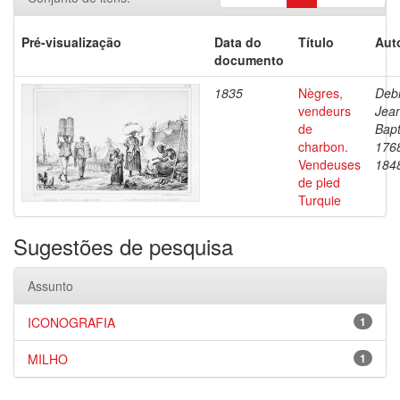
Pré-visualização
Data do
Título
Aut
documento
1835
Nègres,
Debr
vendeurs
Jea
de
Bapt
charbon.
176
Vendeuses
184
de pled
Turquie
Sugestões de pesquisa
Assunto
ICONOGRAFIA
1
MILHO
1