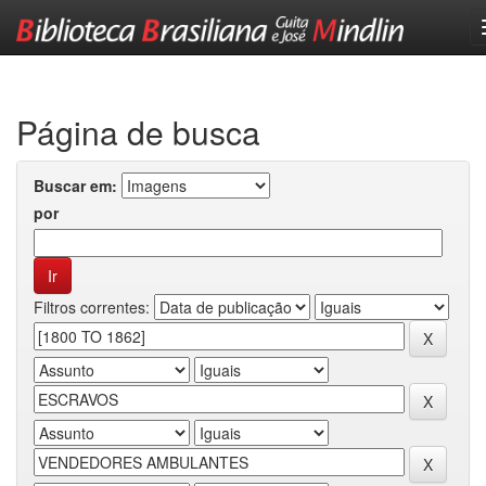
Skip
navigation
Página de busca
Buscar em:
por
Filtros correntes: