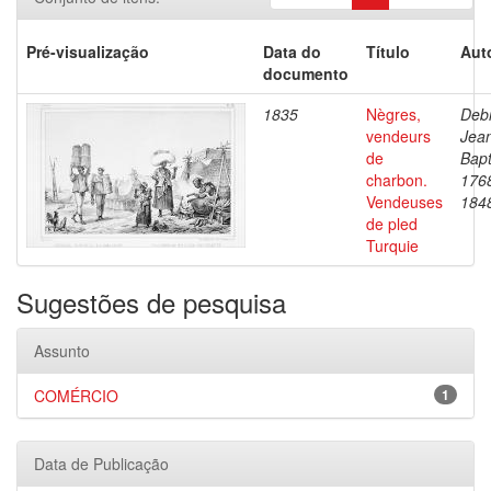
Pré-visualização
Data do
Título
Aut
documento
1835
Nègres,
Debr
vendeurs
Jea
de
Bapt
charbon.
176
Vendeuses
184
de pled
Turquie
Sugestões de pesquisa
Assunto
COMÉRCIO
1
Data de Publicação