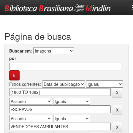
Skip
navigation
Página de busca
Buscar em:
por
Filtros correntes: