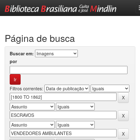
Skip
navigation
Página de busca
Buscar em:
por
Filtros correntes: