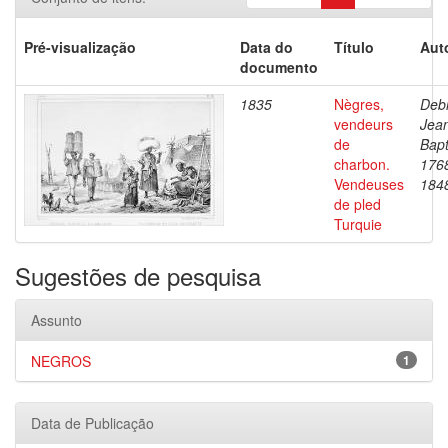
Pré-visualização
Data do
Título
Aut
documento
1835
Nègres,
Debr
vendeurs
Jea
de
Bapt
charbon.
176
Vendeuses
184
de pled
Turquie
Sugestões de pesquisa
Assunto
NEGROS
1
Data de Publicação