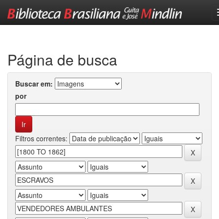
Skip
navigation
Página de busca
Buscar em:
por
Filtros correntes: