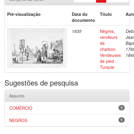
Pré-visualização
Data do
Título
Aut
documento
1835
Nègres,
Debr
vendeurs
Jea
de
Bapt
charbon.
176
Vendeuses
184
de pled
Turquie
Sugestões de pesquisa
Assunto
COMÉRCIO
1
NEGROS
1