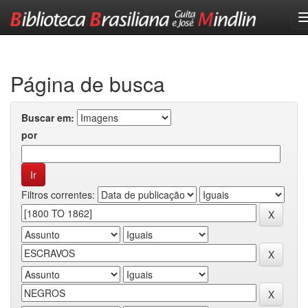
Skip
navigation
Página de busca
Buscar em:
por
Filtros correntes: