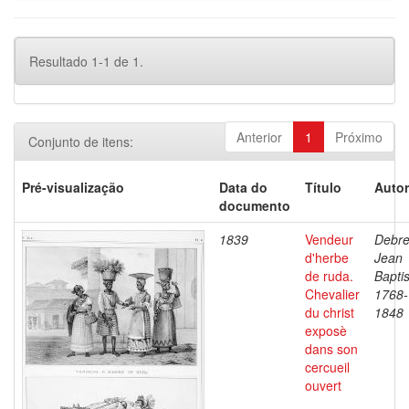
Resultado 1-1 de 1.
Anterior
1
Próximo
Conjunto de itens:
Pré-visualização
Data do
Título
Autor
documento
1839
Vendeur
Debre
d'herbe
Jean
de ruda.
Baptis
Chevalier
1768-
du christ
1848
exposè
dans son
cercueil
ouvert