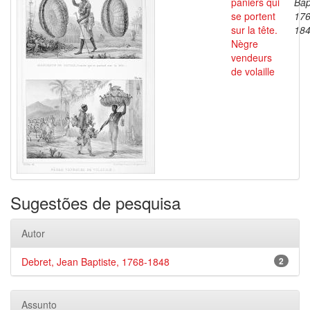
paniers qui
Bap
se portent
176
sur la tête.
18
Nègre
vendeurs
de volaille
Sugestões de pesquisa
Autor
Debret, Jean Baptiste, 1768-1848
2
Assunto