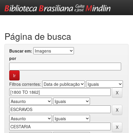
Skip
navigation
Página de busca
Buscar em:
por
Filtros correntes: