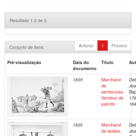
Resultado 1-2 de 2.
Anterior
1
Próximo
Conjunto de itens:
Pré-visualização
Data do
Título
Aut
documento
1835
Marchand
Deb
de
Je
sambouras.
Bap
Vendeur de
176
palmito
18
1835
Marchand
Deb
de sestes,
Je