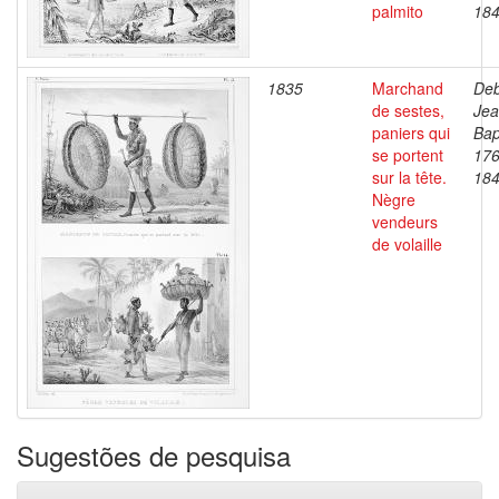
palmito
18
1835
Marchand
Deb
de sestes,
Je
paniers qui
Bap
se portent
176
sur la tête.
18
Nègre
vendeurs
de volaille
Sugestões de pesquisa