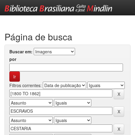
Skip
navigation
Página de busca
Buscar em:
por
Filtros correntes: