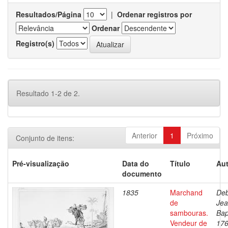
Resultados/Página
|
Ordenar registros por
Ordenar
Registro(s)
Resultado 1-2 de 2.
Anterior
1
Próximo
Conjunto de itens:
Pré-visualização
Data do
Título
Aut
documento
1835
Marchand
Deb
de
Je
sambouras.
Bap
Vendeur de
176