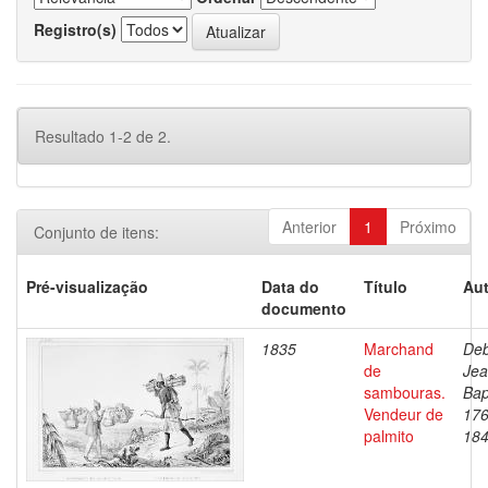
Registro(s)
Resultado 1-2 de 2.
Anterior
1
Próximo
Conjunto de itens:
Pré-visualização
Data do
Título
Aut
documento
1835
Marchand
Deb
de
Je
sambouras.
Bap
Vendeur de
176
palmito
18