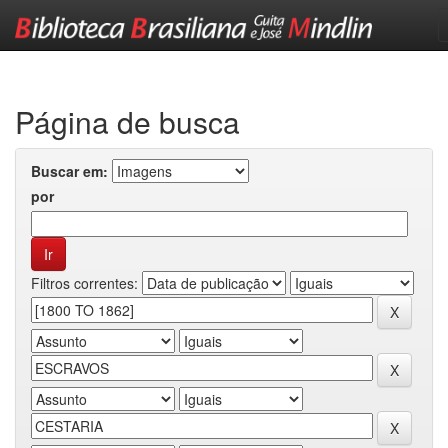
Skip
navigation
Página de busca
Buscar em:
por
Filtros correntes: