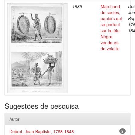
1835
Marchand
Deb
de sestes,
Je
paniers qui
Bap
se portent
176
sur la tête.
18
Nègre
vendeurs
de volaille
Sugestões de pesquisa
Autor
Debret, Jean Baptiste, 1768-1848
2