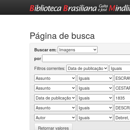
Skip
navigation
Página de busca
Buscar em:
por
Filtros correntes:
Retornar valores