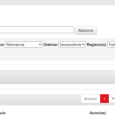
por
Ordenar
Registro(s)
Anterior
1
P
tulo
Autor(es)