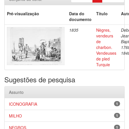
Pré-visualização
Data do
Título
Aut
documento
1835
Nègres,
Debr
vendeurs
Jea
de
Bapt
charbon.
176
Vendeuses
184
de pled
Turquie
Sugestões de pesquisa
Assunto
ICONOGRAFIA
1
MILHO
1
NEGROS
1