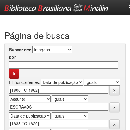
Skip
navigation
Página de busca
Buscar em:
por
Filtros correntes: