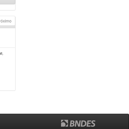
róximo
e,