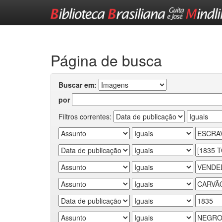
Skip
navigation
Página de busca
Buscar em:
por
Filtros correntes: