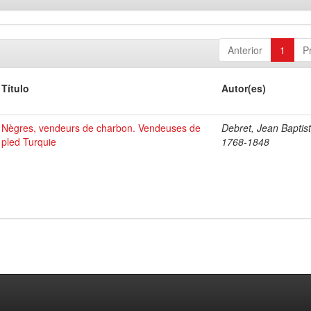
Anterior
1
P
Título
Autor(es)
Nègres, vendeurs de charbon. Vendeuses de
Debret, Jean Baptist
pled Turquie
1768-1848