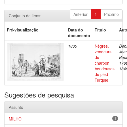
Anterior
1
Próximo
Conjunto de itens:
Pré-visualização
Data do
Título
Aut
documento
1835
Nègres,
Debr
vendeurs
Jea
de
Bapt
charbon.
176
Vendeuses
184
de pled
Turquie
Sugestões de pesquisa
Assunto
MILHO
1