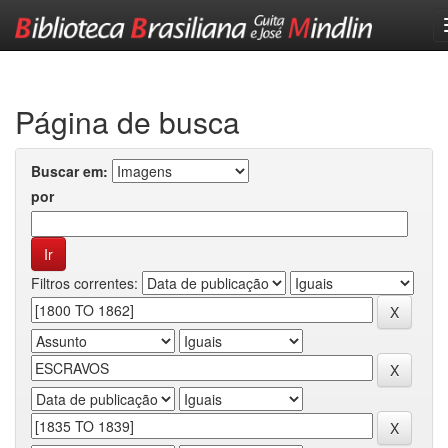
Skip
navigation
Página de busca
Buscar em:
por
Filtros correntes: