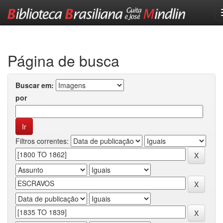
Skip
navigation
Página de busca
Buscar em:
por
Filtros correntes: