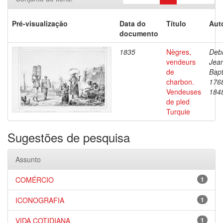
Pré-visualização
Data do
Título
Aut
documento
1835
Nègres,
Debr
vendeurs
Jea
de
Bapt
charbon.
176
Vendeuses
184
de pled
Turquie
Sugestões de pesquisa
Assunto
COMÉRCIO
1
ICONOGRAFIA
1
VIDA COTIDIANA
1